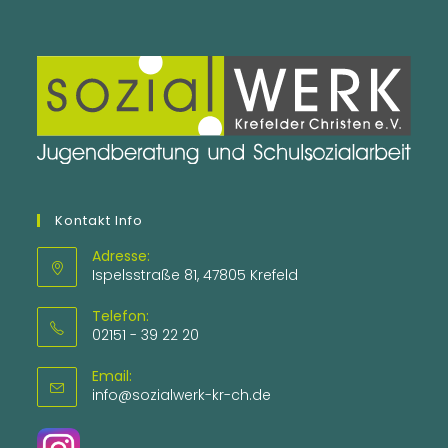
Kontakt Info
Adresse:
Ispelsstraße 81, 47805 Krefeld
Telefon:
02151 - 39 22 20
Email:
Opens
info@sozialwerk-kr-ch.de
in
your
application