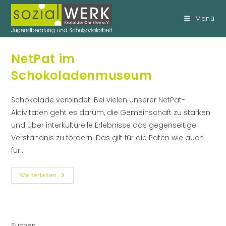
Menü
NetPat im
Zum
Inhalt
Schokoladenmuseum
springen
Schokolade verbindet! Bei vielen unserer NetPat-
Aktivitäten geht es darum, die Gemeinschaft zu stärken
und über interkulturelle Erlebnisse das gegenseitige
Verständnis zu fördern. Das gilt für die Paten wie auch
für…
NetPat
Weiterlesen
Im
Schokoladenmuseum
Suchen